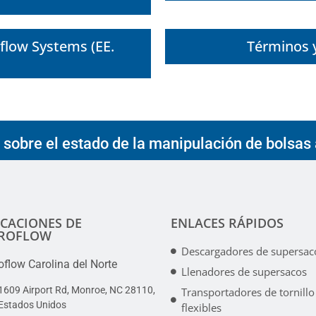
oflow Systems (EE.
Términos y
 sobre el estado de la manipulación de bolsas 
ICACIONES DE
ENLACES RÁPIDOS
IROFLOW
Descargadores de supersac
oflow Carolina del Norte
Llenadores de supersacos
1609 Airport Rd, Monroe, NC 28110,
Transportadores de tornillo
Estados Unidos
flexibles