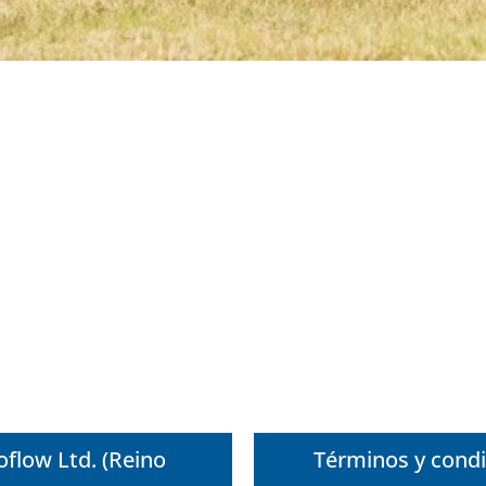
oflow Ltd. (Reino
Términos y condi