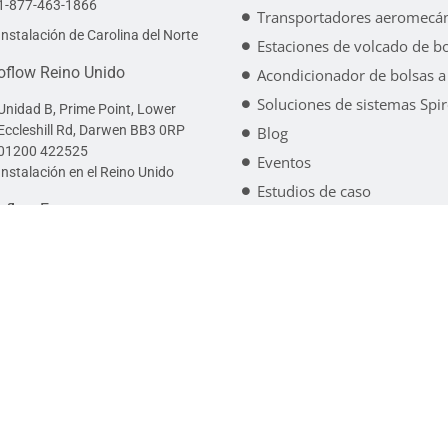
1-877-463-1866
Transportadores aeromecán
Instalación de Carolina del Norte
Estaciones de volcado de b
oflow Reino Unido
Acondicionador de bolsas a
Soluciones de sistemas Spi
Unidad B, Prime Point, Lower
Eccleshill Rd, Darwen BB3 0RP
Blog
01200 422525
Eventos
Instalación en el Reino Unido
Estudios de caso
oflow Europa
Folletos
Videoteca
Otto-Hahn-Straße 11A, 61381
Friedrichsdorf, Alemania
Pruebas de materiales
+49 69 710405170
Instalación alemana