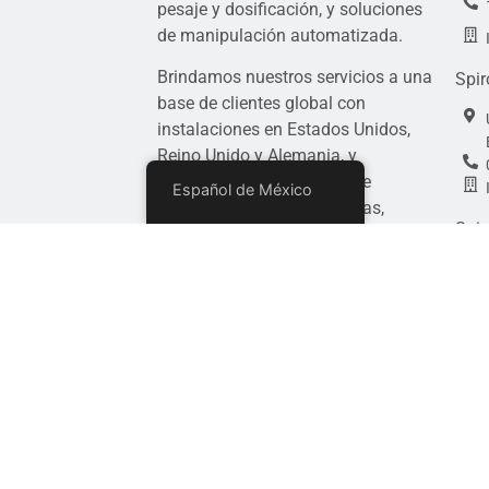
pesaje y dosificación, y soluciones
de manipulación automatizada.
Brindamos nuestros servicios a una
Spir
base de clientes global con
instalaciones en Estados Unidos,
Reino Unido y Alemania, y
atendemos a industrias que
Español de México
incluyen alimentos y bebidas,
Spir
productos farmacéuticos,
productos químicos, energía y más.
Acerca de Spiroflujo
Contáctenos