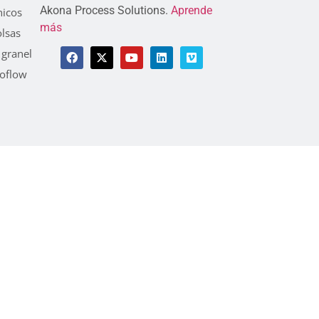
Akona Process Solutions.
Aprende
icos
más
olsas
 granel
roflow
política de privacidad
Términos y condiciones