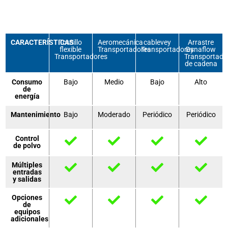
CARACTERÍSTICAS
Tornillo
Aeromecánica
cablevey
Arrastre
flexible
Transportadores
Transportadores
Dynaflow
Transportadores
Transportado
de cadena
Consumo
Bajo
Medio
Bajo
Alto
de
energía
Mantenimiento
Bajo
Moderado
Periódico
Periódico
Control
de polvo
Múltiples
entradas
y salidas
Opciones
de
equipos
adicionales