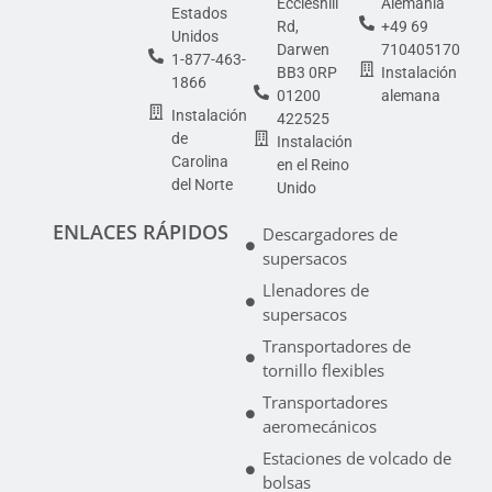
Eccleshill
Alemania
Estados
Rd,
+49 69
Unidos
Darwen
710405170
1-877-463-
BB3 0RP
Instalación
1866
01200
alemana
Instalación
422525
de
Instalación
Carolina
en el Reino
del Norte
Unido
ENLACES RÁPIDOS
Descargadores de
supersacos
Llenadores de
supersacos
Transportadores de
tornillo flexibles
Transportadores
aeromecánicos
Estaciones de volcado de
bolsas