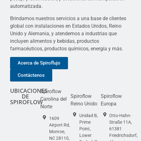
automatizada.
Brindamos nuestros servicios a una base de clientes
global con instalaciones en Estados Unidos, Reino
Unido y Alemania, y atendemos a industrias que
incluyen alimentos y bebidas, productos
farmacéuticos, productos químicos, energía y más.
Acerca de Spiroflujo
Contáctenos
UBICACIONES
Spiroflow
DE
Spiroflow
Spiroflow
Carolina del
SPIROFLOW
Reino Unido
Europa
Norte
Unidad B,
Otto-Hahn-
1609
Prime
Straße 11A,
Airport Rd,
Point,
61381
Monroe,
Lower
Friedrichsdorf,
NC 28110,