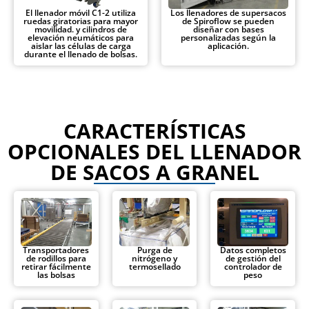
El llenador móvil C1-2 utiliza
Los llenadores de supersacos
ruedas giratorias para mayor
de Spiroflow se pueden
movilidad. y cilindros de
diseñar con bases
elevación neumáticos para
personalizadas según la
aislar las células de carga
aplicación.
durante el llenado de bolsas.
CARACTERÍSTICAS
OPCIONALES DEL LLENADOR
DE SACOS A GRANEL
Transportadores
Purga de
Datos completos
de rodillos para
nitrógeno y
de gestión del
retirar fácilmente
termosellado
controlador de
las bolsas
peso