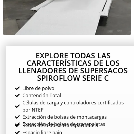
EXPLORE TODAS LAS
CARACTERÍSTICAS DE LOS
LLENADORES DE SUPERSACOS
SPIROFLOW SERIE C
Libre de polvo
Contención Total
Células de carga y controladores certificados
por NTEP
Extracción de bolsas de montacargas
Extracción de bolsas de transpaletas
Retiro de la bolsa transportadora
Espacio libre bajo