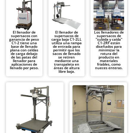
El llenador de
El llenador de
Los llenadores de
supersacos con
supersacos de
supersacos de
ganancia de peso
carga baja C1-2LL
"subida y caída"
C1-2 tiene una
utiliza una rampa
C1-2RF están
base de llenado
de entrada para
diseñados para
plana con celdas
permitir que los
minimizar la
de carga debajo
sacos de llenado
rotura del
de las patas del
se retiren
producto en
llenador para
mediante una
materiales
aplicaciones de
transpaleta en
friables, como
llenado por peso.
áreas de altura
nueces enteras.
libre baja.