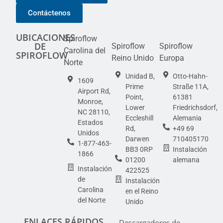
Contáctenos
UBICACIONES
Spiroflow
DE
Spiroflow
Spiroflow
Carolina del
SPIROFLOW
Reino Unido
Europa
Norte
Unidad B,
Otto-Hahn-
1609
Prime
Straße 11A,
Airport Rd,
Point,
61381
Monroe,
Lower
Friedrichsdorf,
NC 28110,
Eccleshill
Alemania
Estados
Rd,
+49 69
Unidos
Darwen
710405170
1-877-463-
BB3 0RP
Instalación
1866
01200
alemana
Instalación
422525
de
Instalación
Carolina
en el Reino
del Norte
Unido
ENLACES RÁPIDOS
Descargadores de