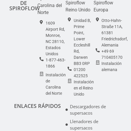
DE
Spiroflow
Spiroflow
Carolina del
SPIROFLOW
Reino Unido
Europa
Norte
Unidad B,
Otto-Hahn-
1609
Prime
Straße 11A,
Airport Rd,
Point,
61381
Monroe,
Lower
Friedrichsdorf,
NC 28110,
Eccleshill
Alemania
Estados
Rd,
+49 69
Unidos
Darwen
710405170
1-877-463-
BB3 0RP
Instalación
1866
01200
alemana
Instalación
422525
de
Instalación
Carolina
en el Reino
del Norte
Unido
ENLACES RÁPIDOS
Descargadores de
supersacos
Llenadores de
supersacos