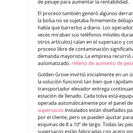
de pesaje para aumentar la rentabilidad.
El proceso también generó algunos derrame
la bolsa no se sujetaba firmemente debajo 
había que barrerlos a diario. Los operador
veces miraban sus teléfonos móviles durant
otros artículos) caían en el supersaco y 
proceso libre de contaminación significati
demanda mayorista. La empresa recurrió 
automatizado.
relleno de aumento de pes
Golden Grove invirtió inicialmente en un 
la solución funcionó tan bien que rápida
transportador elevador entrega continuam
estación de llenado. Cada tolva está equi
operada automáticamente por el panel de c
supersacos
instalados están diseñados par
por el cliente, pero se pueden ajustar par
esquinas de 8 a 10” de largo. Todas las pi
supersacos están fabricadas con acero ino