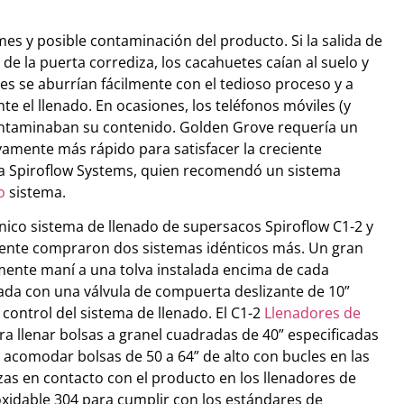
s y posible contaminación del producto. Si la salida de
de la puerta corrediza, los cacahuetes caían al suelo y
es se aburrían fácilmente con el tedioso proceso y a
e el llenado. En ocasiones, los teléfonos móviles (y
contaminaban su contenido. Golden Grove requería un
vamente más rápido para satisfacer la creciente
a Spiroflow Systems, quien recomendó un sistema
o
sistema.
único sistema de llenado de supersacos Spiroflow C1-2 y
mente compraron dos sistemas idénticos más. Un gran
ente maní a una tolva instalada encima de cada
pada con una válvula de compuerta deslizante de 10”
ontrol del sistema de llenado. El C1-2
Llenadores de
a llenar bolsas a granel cuadradas de 40” especificadas
a acomodar bolsas de 50 a 64” de alto con bucles en las
ezas en contacto con el producto en los llenadores de
xidable 304 para cumplir con los estándares de