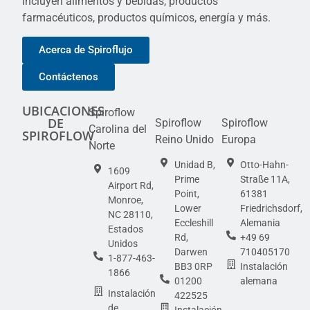
incluyen alimentos y bebidas, productos
farmacéuticos, productos químicos, energía y más.
Acerca de Spiroflujo
Contáctenos
UBICACIONES
Spiroflow
DE
Spiroflow
Spiroflow
Carolina del
SPIROFLOW
Reino Unido
Europa
Norte
Unidad B,
Otto-Hahn-
1609
Prime
Straße 11A,
Airport Rd,
Point,
61381
Monroe,
Lower
Friedrichsdorf,
NC 28110,
Eccleshill
Alemania
Estados
Rd,
+49 69
Unidos
Darwen
710405170
1-877-463-
BB3 0RP
Instalación
1866
01200
alemana
Instalación
422525
de