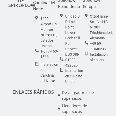
DE
Spiroflow
Spiroflow
Carolina del
SPIROFLOW
Reino Unido
Europa
Norte
Unidad B,
Otto-Hahn-
1609
Prime
Straße 11A,
Airport Rd,
Point,
61381
Monroe,
Lower
Friedrichsdorf,
NC 28110,
Eccleshill
Alemania
Estados
Rd,
+49 69
Unidos
Darwen
710405170
1-877-463-
BB3 0RP
Instalación
1866
01200
alemana
Instalación
422525
de
Instalación
Carolina
en el Reino
del Norte
Unido
ENLACES RÁPIDOS
Descargadores de
supersacos
Llenadores de
supersacos