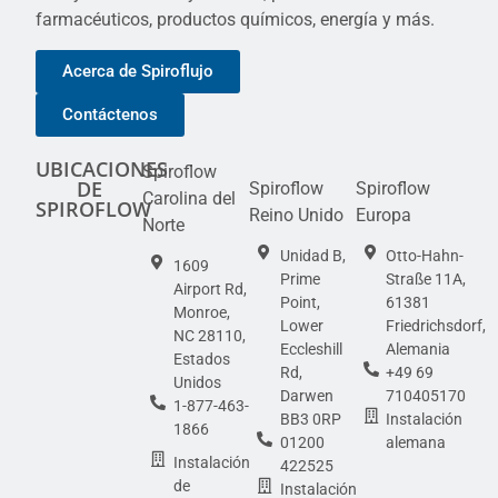
farmacéuticos, productos químicos, energía y más.
Acerca de Spiroflujo
Contáctenos
UBICACIONES
Spiroflow
DE
Spiroflow
Spiroflow
Carolina del
SPIROFLOW
Reino Unido
Europa
Norte
Unidad B,
Otto-Hahn-
1609
Prime
Straße 11A,
Airport Rd,
Point,
61381
Monroe,
Lower
Friedrichsdorf,
NC 28110,
Eccleshill
Alemania
Estados
Rd,
+49 69
Unidos
Darwen
710405170
1-877-463-
BB3 0RP
Instalación
1866
01200
alemana
Instalación
422525
de
Instalación