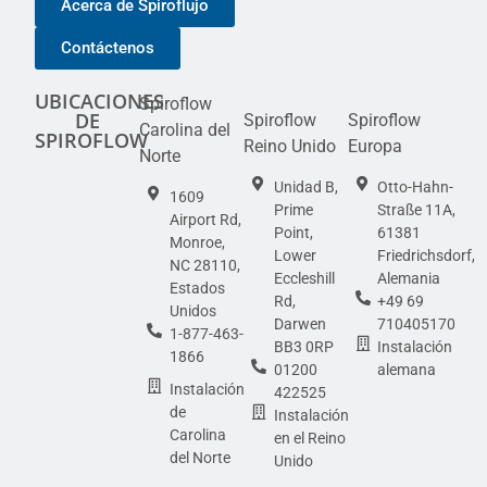
Acerca de Spiroflujo
Contáctenos
UBICACIONES
Spiroflow
DE
Spiroflow
Spiroflow
Carolina del
SPIROFLOW
Reino Unido
Europa
Norte
Unidad B,
Otto-Hahn-
1609
Prime
Straße 11A,
Airport Rd,
Point,
61381
Monroe,
Lower
Friedrichsdorf,
NC 28110,
Eccleshill
Alemania
Estados
Rd,
+49 69
Unidos
Darwen
710405170
1-877-463-
BB3 0RP
Instalación
1866
01200
alemana
Instalación
422525
de
Instalación
Carolina
en el Reino
del Norte
Unido