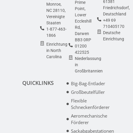
61381
Prime
Monroe,
Friedrichsdorf,
Point,
NC 28110,
Deutschland
Lower
Vereinigte
+49 69
Eccleshill
Staaten
710405170
Rd,
1-877-463-
Deutsche
Darwen
1866
Einrichtung
BB3 0RP
Einrichtung
01200
in North
422525
Carolina
Niederlassung
in
Großbritannien
QUICKLINKS
Big-Bag-Entlader
Großbeutelfüller
Flexible
Schneckenförderer
Aeromechanische
Förderer
Sackabgabestationen