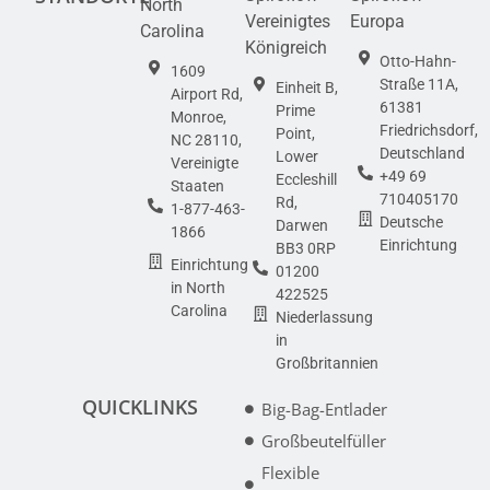
North
Vereinigtes
Europa
Carolina
Königreich
Otto-Hahn-
1609
Straße 11A,
Einheit B,
Airport Rd,
61381
Prime
Monroe,
Friedrichsdorf,
Point,
NC 28110,
Deutschland
Lower
Vereinigte
+49 69
Eccleshill
Staaten
710405170
Rd,
1-877-463-
Deutsche
Darwen
1866
Einrichtung
BB3 0RP
Einrichtung
01200
in North
422525
Carolina
Niederlassung
in
Großbritannien
QUICKLINKS
Big-Bag-Entlader
Großbeutelfüller
Flexible