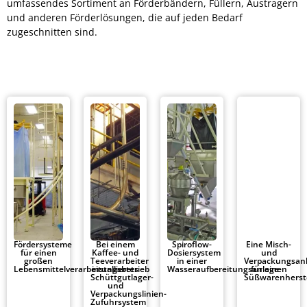
umfassendes Sortiment an Förderbändern, Füllern, Austragern
und anderen Förderlösungen, die auf jeden Bedarf
zugeschnitten sind.
Fördersysteme
Bei einem
Spiroflow-
Eine Misch-
für einen
Kaffee- und
Dosiersystem
und
großen
Teeverarbeiter
in einer
Verpackungsan
Lebensmittelverarbeitungsbetrieb
installiertes
Wasseraufbereitungsanlage
für einen
Schüttgutlager-
Süßwarenherste
und
Verpackungslinien-
Zufuhrsystem