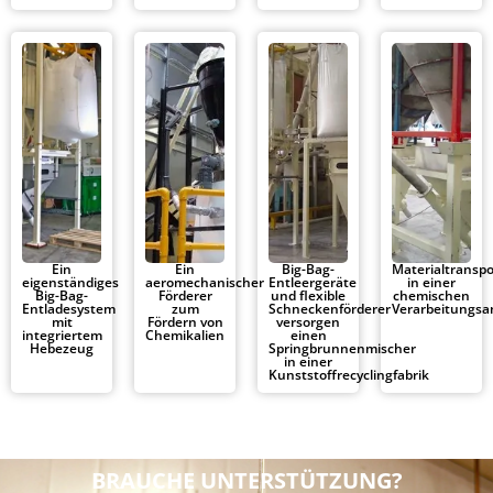
Ein
Ein
Big-Bag-
Materialtranspo
eigenständiges
aeromechanischer
Entleergeräte
in einer
Big-Bag-
Förderer
und flexible
chemischen
Entladesystem
zum
Schneckenförderer
Verarbeitungsa
mit
Fördern von
versorgen
integriertem
Chemikalien
einen
Hebezeug
Springbrunnenmischer
in einer
Kunststoffrecyclingfabrik
BRAUCHE UNTERSTÜTZUNG?