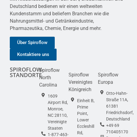
Deutschland bedienen wir einen weltweiten
Kundenstamm und beliefern Branchen wie die
Nahrungsmittel- und Getränkeindustrie,
Pharmazeutika, Chemie, Energie und mehr.
Über Spiroflow
Kontaktiere uns
SPIROFLOW-
Spiroflow
STANDORTE
Spiroflow
Spiroflow
North
Vereinigtes
Europa
Carolina
Königreich
Otto-Hahn-
1609
Straße 11A,
Einheit B,
Airport Rd,
61381
Prime
Monroe,
Friedrichsdorf,
Point,
NC 28110,
Deutschland
Lower
Vereinigte
+49 69
Eccleshill
Staaten
710405170
Rd,
1-877-463-