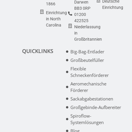
Deutsche
Darwen
1866
Einrichtung
BB3 0RP
Einrichtung
01200
in North
422525
Carolina
Niederlassung
in
Großbritannien
QUICKLINKS
Big-Bag-Entlader
Großbeutelfüller
Flexible
Schneckenförderer
Aeromechanische
Förderer
Sackabgabestationen
Großgebinde-Aufbereiter
Spiroflow-
Systemlösungen
Blog