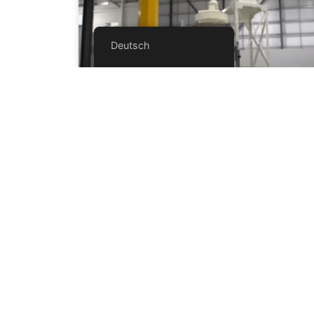
Deutsch
SPIROFLOW ENTWIRFT UND
ENTWICKELT EINE NEUE
SACKENTLEERUNGSSTATION
Be