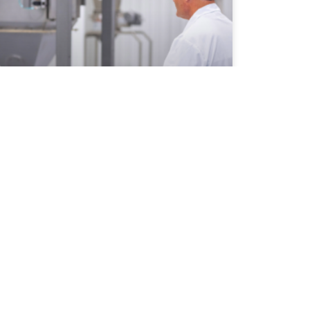
WELCHE WICHTIGEN TESTS SOLLTEN
SIE VOR DEM KAUF VON GERÄTEN
ZUR HANDHABUNG VON
GROSSSÄCKEN DURCHFÜHREN?
ken