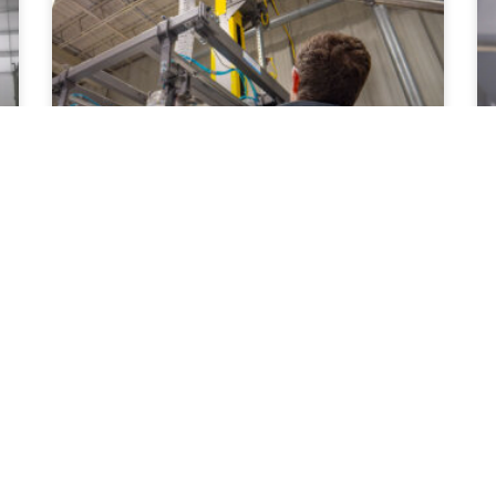
77% BRANCHENEXPERTEN
INTERESSIEREN SICH FÜR UPGRADES
IHRER BIG-BAG-AUSRÜSTUNG – HIER
ERFAHREN SIE, WARUM
richt zum Stand der Handhabung von Großsäc