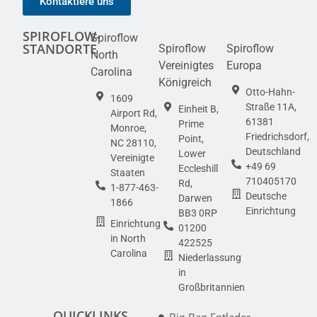
Kontaktiere uns
SPIROFLOW-
Spiroflow
STANDORTE
Spiroflow
Spiroflow
North
Vereinigtes
Europa
Carolina
Königreich
Otto-Hahn-
1609
Straße 11A,
Einheit B,
Airport Rd,
61381
Prime
Monroe,
Friedrichsdorf,
Point,
NC 28110,
Deutschland
Lower
Vereinigte
+49 69
Eccleshill
Staaten
710405170
Rd,
1-877-463-
Deutsche
Darwen
1866
Einrichtung
BB3 0RP
Einrichtung
01200
in North
422525
Carolina
Niederlassung
in
Großbritannien
QUICKLINKS
Big-Bag-Entlader