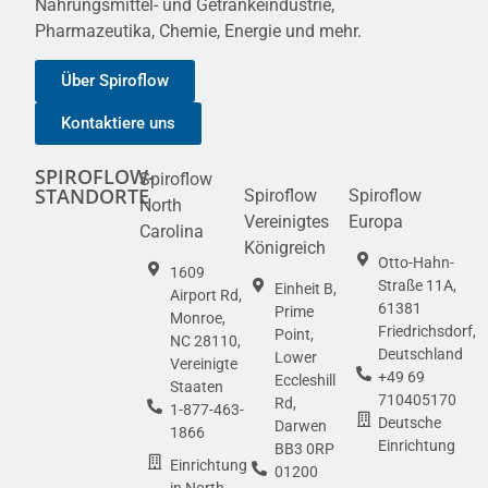
Nahrungsmittel- und Getränkeindustrie,
Pharmazeutika, Chemie, Energie und mehr.
Über Spiroflow
Kontaktiere uns
SPIROFLOW-
Spiroflow
STANDORTE
Spiroflow
Spiroflow
North
Vereinigtes
Europa
Carolina
Königreich
Otto-Hahn-
1609
Straße 11A,
Einheit B,
Airport Rd,
61381
Prime
Monroe,
Friedrichsdorf,
Point,
NC 28110,
Deutschland
Lower
Vereinigte
+49 69
Eccleshill
Staaten
710405170
Rd,
1-877-463-
Deutsche
Darwen
1866
Einrichtung
BB3 0RP
Einrichtung
01200
in North