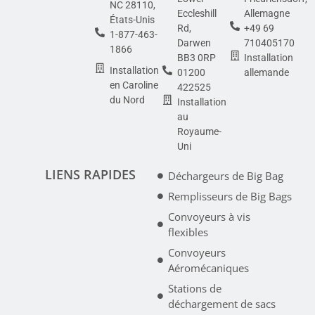
NC 28110,
Eccleshill
Allemagne
États-Unis
Rd,
+49 69
1-877-463-
Darwen
710405170
1866
BB3 0RP
Installation
Installation
01200
allemande
en Caroline
422525
du Nord
Installation
au
Royaume-
Uni
LIENS RAPIDES
Déchargeurs de Big Bag
Remplisseurs de Big Bags
Convoyeurs à vis
flexibles
Convoyeurs
Aéromécaniques
Stations de
déchargement de sacs