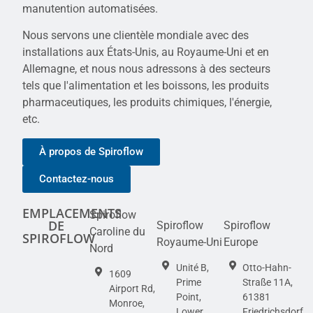
manutention automatisées.
Nous servons une clientèle mondiale avec des
installations aux États-Unis, au Royaume-Uni et en
Allemagne, et nous nous adressons à des secteurs
tels que l'alimentation et les boissons, les produits
pharmaceutiques, les produits chimiques, l'énergie,
etc.
À propos de Spiroflow
Contactez-nous
EMPLACEMENTS
Spiroflow
DE
Spiroflow
Spiroflow
Caroline du
SPIROFLOW
Royaume-Uni
Europe
Nord
Unité B,
Otto-Hahn-
1609
Prime
Straße 11A,
Airport Rd,
Point,
61381
Monroe,
Lower
Friedrichsdorf,