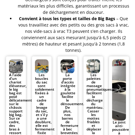
matériaux les plus difficiles, garantissant un processus
de déchargement en douceur.
Convient à tous les types et tailles de Big Bags
– Que
vous travailliez avec des petits ou des gros sacs à vrac,
nos vide-sacs à vrac T3 peuvent s'en charger. Ils
conviennent aux sacs mesurant jusqu'à 6,5 pieds (2
mètres) de hauteur et pesant jusqu'à 2 tonnes (1,8
tonnes).
A l'aide
Les
La
Les
d'un
boucles
porte
palettes
chariot
du sac
d'accès
de
élévateur,
sont
intégrée
massage
le big
solidement
à la
pneumatiques
bag est
fixées à
goulotte
facilitent
posé
un
facilite
la
délicatement
cadre
le
décharge
sur le
de
dénouement.
du
châssis
levage
De
matériau.
support
du sac,
plus,
Casser
big bag.
et s'il y
nos
les
Sur ce
a une
barres
mottes
cadre,
doublure,
de
friables
Le joint
des
elle est
fermeture
et
anti-
bras à
fermement
à bec
déplacer
poussière
ressort
fixée
brevetées
la
à