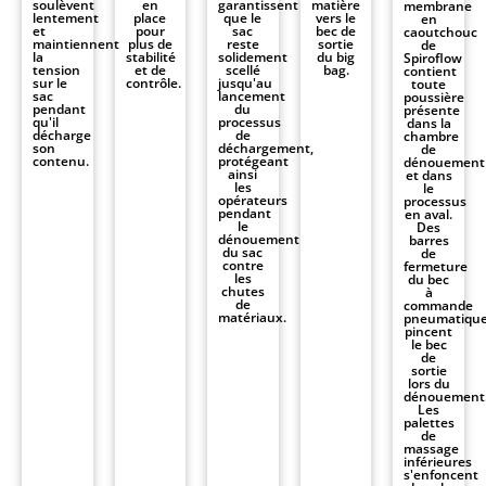
soulèvent
en
garantissent
matière
membrane
lentement
place
que le
vers le
en
et
pour
sac
bec de
caoutchouc
maintiennent
plus de
reste
sortie
de
la
stabilité
solidement
du big
Spiroflow
tension
et de
scellé
bag.
contient
sur le
contrôle.
jusqu'au
toute
sac
lancement
poussière
pendant
du
présente
qu'il
processus
dans la
décharge
de
chambre
son
déchargement,
de
contenu.
protégeant
dénouement
ainsi
et dans
les
le
opérateurs
processus
pendant
en aval.
le
Des
dénouement
barres
du sac
de
contre
fermeture
les
du bec
chutes
à
de
commande
matériaux.
pneumatiqu
pincent
le bec
de
sortie
lors du
dénouement
Les
palettes
de
massage
inférieures
s'enfoncent