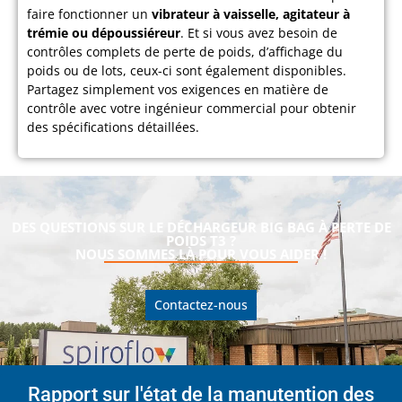
faire fonctionner un
vibrateur à vaisselle, agitateur à
trémie ou dépoussiéreur
. Et si vous avez besoin de
contrôles complets de perte de poids, d’affichage du
poids ou de lots, ceux-ci sont également disponibles.
Partagez simplement vos exigences en matière de
contrôle avec votre ingénieur commercial pour obtenir
des spécifications détaillées.
DES QUESTIONS SUR LE DÉCHARGEUR BIG BAG À PERTE DE
POIDS T3 ?
NOUS SOMMES LÀ POUR VOUS AIDER !
Contactez-nous
Rapport sur l'état de la manutention des