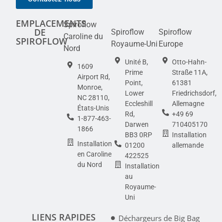
EMPLACEMENTS
Spiroflow
DE
Spiroflow
Spiroflow
Caroline du
SPIROFLOW
Royaume-Uni
Europe
Nord
Unité B,
Otto-Hahn-
1609
Prime
Straße 11A,
Airport Rd,
Point,
61381
Monroe,
Lower
Friedrichsdorf,
NC 28110,
Eccleshill
Allemagne
États-Unis
Rd,
+49 69
1-877-463-
Darwen
710405170
1866
BB3 0RP
Installation
Installation
01200
allemande
en Caroline
422525
du Nord
Installation
au
Royaume-
Uni
LIENS RAPIDES
Déchargeurs de Big Bag