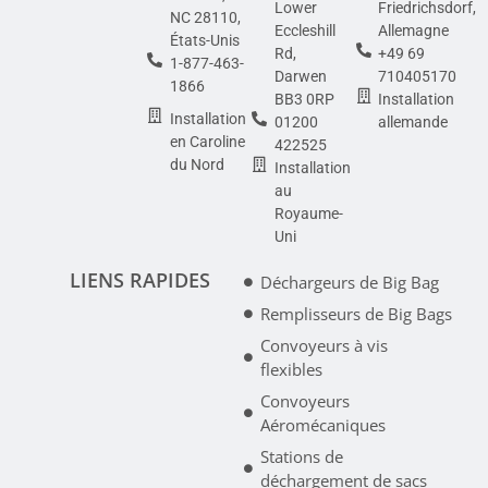
Lower
Friedrichsdorf,
NC 28110,
Eccleshill
Allemagne
États-Unis
Rd,
+49 69
1-877-463-
Darwen
710405170
1866
BB3 0RP
Installation
Installation
01200
allemande
en Caroline
422525
du Nord
Installation
au
Royaume-
Uni
LIENS RAPIDES
Déchargeurs de Big Bag
Remplisseurs de Big Bags
Convoyeurs à vis
flexibles
Convoyeurs
Aéromécaniques
Stations de
déchargement de sacs