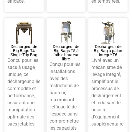
efficace.
en temps réel.
Déchargeur de
Déchargeur de
Déchargeur de
Big Bags T4
Big Bags T5 à
Big Bag à palan
Single Trip Bag
faible hauteur
intégré T6
libre
Conçu pour les
Livré avec un
Conçu pour les
sacs à usage
mécanisme de
installations
unique, ce
levage intégré,
avec des
déchargeur allie
simplifiant le
restrictions de
commodité et
processus de
hauteur,
performance,
déchargement
maximisant
assurant une
et réduisant le
l'efficacité de
manipulation
besoin
l'espace sans
optimale des
d'équipement
compromettre
sacs jetables.
supplémentaire.
les capacités