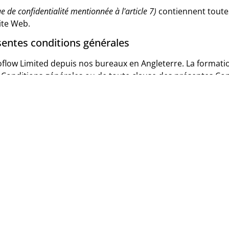
ue de confidentialité mentionnée à l'article 7)
contiennent toutes
ite Web.
ésentes conditions générales
oflow Limited depuis nos bureaux en Angleterre. La formation,
 Conditions générales ou de toute clause des présentes Condi
gis par le droit anglais. Les tribunaux anglais auront la co
présentes conditions générales ou l'utilisation du site Web.
eb indique votre acceptation de ces termes et conditions.
port sur l'état de la manutention des sacs en 