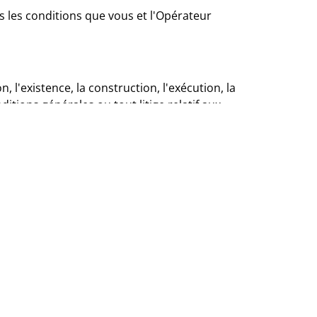
 les conditions que vous et l'Opérateur
 l'existence, la construction, l'exécution, la
tions générales ou tout litige relatif aux
mpétence exclusive pour régler tout litige
vrac