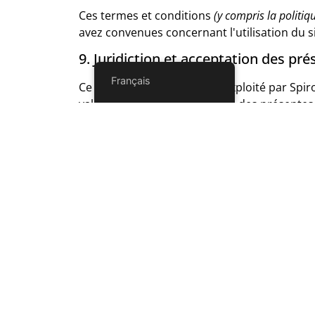
Ces termes et conditions
(y compris la politiq
avez convenues concernant l'utilisation du s
9. Juridiction et acceptation des pr
Français
Ce site Web est contrôlé et exploité par Spir
validité sous tous ses aspects des présentes
éléments contenus dans ce site Web seront ré
pouvant découler de ou en relation avec les 
Votre utilisation continue de ce site W
Rap