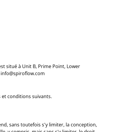
t situé à Unit B, Prime Point, Lower
à info@spiroflow.com
 et conditions suivants.
, sans toutefois s'y limiter, la conception,
le, y compris, mais sans s'y limiter, le droit