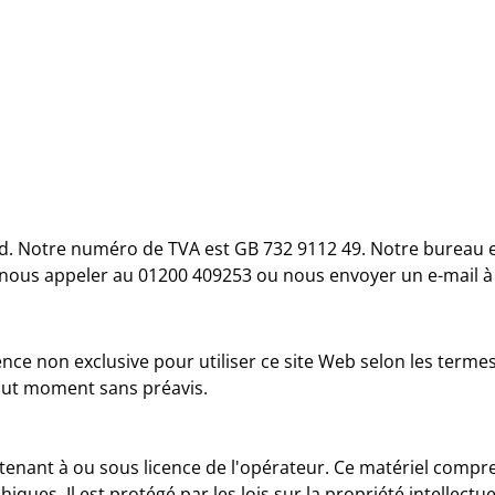
ed. Notre numéro de TVA est GB 732 9112 49. Notre bureau es
 nous appeler au 01200 409253 ou nous envoyer un e-mail 
nce non exclusive pour utiliser ce site Web selon les termes
tout moment sans préavis.
enant à ou sous licence de l'opérateur. Ce matériel comprend
iques. Il est protégé par les lois sur la propriété intellectuel