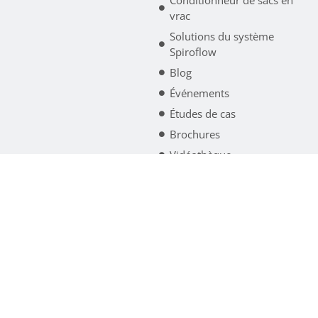
Conditionneur de sacs en
vrac
Solutions du système
Spiroflow
Blog
Événements
Études de cas
Brochures
Vidéothèque
Tests de matériaux
Spiroflow est désormais renommé Akona Process