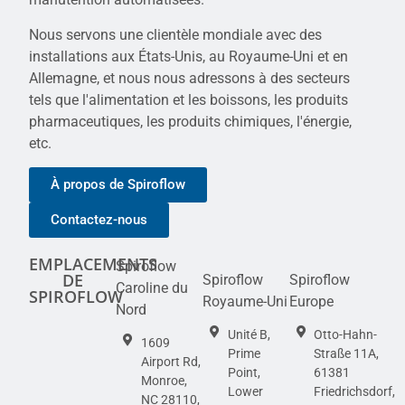
Nous servons une clientèle mondiale avec des
installations aux États-Unis, au Royaume-Uni et en
Allemagne, et nous nous adressons à des secteurs
tels que l'alimentation et les boissons, les produits
pharmaceutiques, les produits chimiques, l'énergie,
etc.
À propos de Spiroflow
Contactez-nous
EMPLACEMENTS
Spiroflow
DE
Spiroflow
Spiroflow
Caroline du
SPIROFLOW
Royaume-Uni
Europe
Nord
Unité B,
Otto-Hahn-
1609
Prime
Straße 11A,
Airport Rd,
Point,
61381
Monroe,
Lower
Friedrichsdorf,
NC 28110,