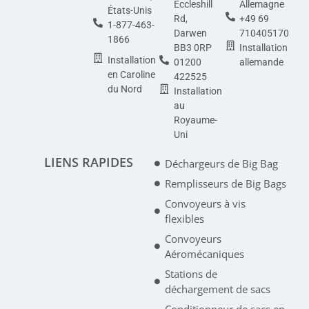
Eccleshill
Allemagne
États-Unis
Rd,
+49 69
1-877-463-
Darwen
710405170
1866
BB3 0RP
Installation
Installation
01200
allemande
en Caroline
422525
du Nord
Installation
au
Royaume-
Uni
LIENS RAPIDES
Déchargeurs de Big Bag
Remplisseurs de Big Bags
Convoyeurs à vis
flexibles
Convoyeurs
Aéromécaniques
Stations de
déchargement de sacs