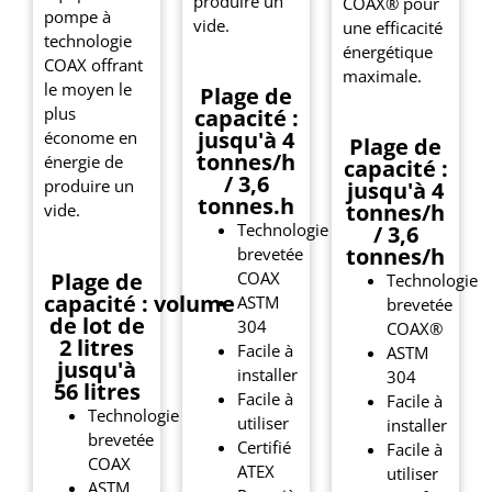
produire un
COAX® pour
pompe à
vide.
une efficacité
technologie
énergétique
COAX offrant
maximale.
le moyen le
Plage de
plus
capacité :
jusqu'à 4
économe en
Plage de
tonnes/h
énergie de
capacité :
/ 3,6
produire un
jusqu'à 4
tonnes.h
tonnes/h
vide.
Technologie
/ 3,6
tonnes/h
brevetée
Plage de
COAX
Technologie
capacité : volume
ASTM
brevetée
de lot de
304
COAX®
2 litres
Facile à
ASTM
jusqu'à
installer
304
56 litres
Facile à
Facile à
Technologie
utiliser
installer
brevetée
Certifié
Facile à
COAX
ATEX
utiliser
ASTM