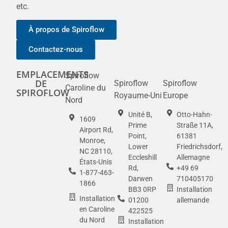
etc.
À propos de Spiroflow
Contactez-nous
EMPLACEMENTS
Spiroflow
DE
Spiroflow
Spiroflow
Caroline du
SPIROFLOW
Royaume-Uni
Europe
Nord
Unité B,
Otto-Hahn-
1609
Prime
Straße 11A,
Airport Rd,
Point,
61381
Monroe,
Lower
Friedrichsdorf,
NC 28110,
Eccleshill
Allemagne
États-Unis
Rd,
+49 69
1-877-463-
Darwen
710405170
1866
BB3 0RP
Installation
Installation
01200
allemande
en Caroline
422525
du Nord
Installation