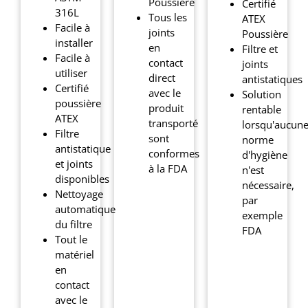
Poussière
Certifié
316L
Tous les
ATEX
Facile à
joints
Poussière
installer
en
Filtre et
Facile à
contact
joints
utiliser
direct
antistatiques
Certifié
avec le
Solution
poussière
produit
rentable
ATEX
transporté
lorsqu'aucun
Filtre
sont
norme
antistatique
conformes
d'hygiène
et joints
à la FDA
n'est
disponibles
nécessaire,
Nettoyage
par
automatique
exemple
du filtre
FDA
Tout le
matériel
en
contact
avec le