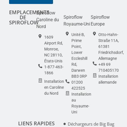
EMPLACEMENTS
Spiroflow
DE
Spiroflow
Spiroflow
Caroline du
SPIROFLOW
Royaume-Uni
Europe
Nord
Unité B,
Otto-Hahn-
1609
Prime
Straße 11A,
Airport Rd,
Point,
61381
Monroe,
Lower
Friedrichsdorf,
NC 28110,
Eccleshill
Allemagne
États-Unis
Rd,
+49 69
1-877-463-
Darwen
710405170
1866
BB3 0RP
Installation
Installation
01200
allemande
en Caroline
422525
du Nord
Installation
au
Royaume-
Uni
LIENS RAPIDES
Déchargeurs de Big Bag