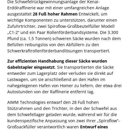
Die Schwefelrückgewinnungsanlage der Kenai-
Erdölraffinerie war mit einer umfangreichen Anlage
ausgestattet
28 Fuß hoher Rahmen
Entwickelt, um
wichtige Komponenten zu unterstützen, darunter einen
Zufuhrtrichter, zwei Spiroflow-Großbeutelfüller Modell
„C1-2“ und ein Paar Rollenförderbandsysteme. Die 3.300
Pfund (ca. 1,5 Tonnen) schweren Säcke wurden nach dem
Befüllen reibungslos von den Abfüllern zu den
Schwerkraftrollenförderbandlösungen transportiert.
Zur effizienten Handhabung dieser Säcke wurden
Gabelstapler eingesetzt
. Sie transportierten die Säcke
entweder zum Lagerplatz oder verluden sie direkt auf
Lastwagen, um sie anschließend an den Hafen im
nahegelegenen Hafen von Homer zu liefern, der etwa drei
Autostunden von der Raffinerie entfernt lag.
AIMM Technologies entwarf den 28 Fuß hohen
Stützrahmen und den Trichter, in den der Schwefel aus
dem Schwefellager geladen wurde, während wir für die
kundenspezifische Anpassung von zwei ihrer „Spiroflow“-
Großsackfüller verantwortlich waren
Entwurf eines