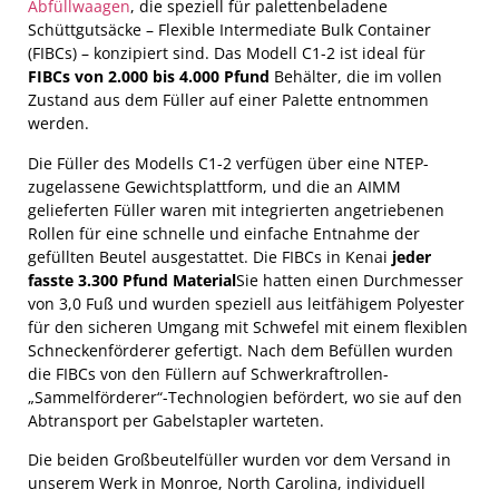
Abfüllwaagen
, die speziell für palettenbeladene
Schüttgutsäcke – Flexible Intermediate Bulk Container
(FIBCs) – konzipiert sind. Das Modell C1-2 ist ideal für
FIBCs von 2.000 bis 4.000 Pfund
Behälter, die im vollen
Zustand aus dem Füller auf einer Palette entnommen
werden.
Die Füller des Modells C1-2 verfügen über eine NTEP-
zugelassene Gewichtsplattform, und die an AIMM
gelieferten Füller waren mit integrierten angetriebenen
Rollen für eine schnelle und einfache Entnahme der
gefüllten Beutel ausgestattet. Die FIBCs in Kenai
jeder
fasste 3.300 Pfund Material
Sie hatten einen Durchmesser
von 3,0 Fuß und wurden speziell aus leitfähigem Polyester
für den sicheren Umgang mit Schwefel mit einem flexiblen
Schneckenförderer gefertigt. Nach dem Befüllen wurden
die FIBCs von den Füllern auf Schwerkraftrollen-
„Sammelförderer“-Technologien befördert, wo sie auf den
Abtransport per Gabelstapler warteten.
Die beiden Großbeutelfüller wurden vor dem Versand in
unserem Werk in Monroe, North Carolina, individuell