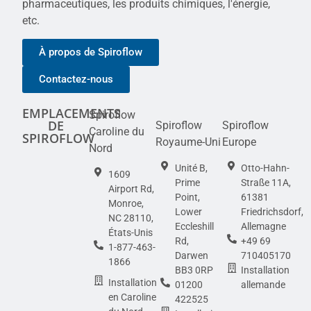
pharmaceutiques, les produits chimiques, l'énergie,
etc.
À propos de Spiroflow
Contactez-nous
EMPLACEMENTS
Spiroflow
DE
Spiroflow
Spiroflow
Caroline du
SPIROFLOW
Royaume-Uni
Europe
Nord
Unité B,
Otto-Hahn-
1609
Prime
Straße 11A,
Airport Rd,
Point,
61381
Monroe,
Lower
Friedrichsdorf,
NC 28110,
Eccleshill
Allemagne
États-Unis
Rd,
+49 69
1-877-463-
Darwen
710405170
1866
BB3 0RP
Installation
Installation
01200
allemande
en Caroline
422525