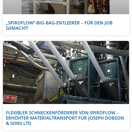
„SPIROFLOW“-BIG-BAG-ENTLEERER – FÜR DEN JOB
GEMACHT!
FLEXIBLER SCHNECKENFÖRDERER VON SPIROFLOW –
ERHÖHTER MATERIALTRANSPORT FÜR JOSEPH DOBSON
& SONS LTD