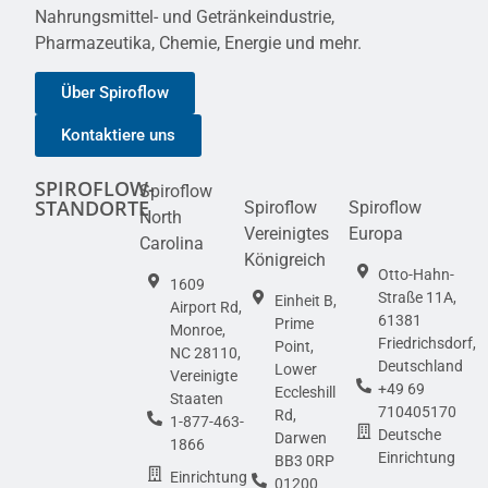
Nahrungsmittel- und Getränkeindustrie,
Pharmazeutika, Chemie, Energie und mehr.
Über Spiroflow
Kontaktiere uns
SPIROFLOW-
Spiroflow
STANDORTE
Spiroflow
Spiroflow
North
Vereinigtes
Europa
Carolina
Königreich
Otto-Hahn-
1609
Straße 11A,
Einheit B,
Airport Rd,
61381
Prime
Monroe,
Friedrichsdorf,
Point,
NC 28110,
Deutschland
Lower
Vereinigte
+49 69
Eccleshill
Staaten
710405170
Rd,
1-877-463-
Deutsche
Darwen
1866
Einrichtung
BB3 0RP
Einrichtung
01200