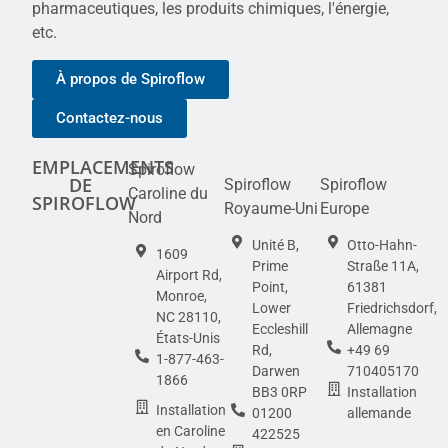
pharmaceutiques, les produits chimiques, l'énergie,
etc.
À propos de Spiroflow
Contactez-nous
EMPLACEMENTS
Spiroflow
DE
Spiroflow
Spiroflow
Caroline du
SPIROFLOW
Royaume-Uni
Europe
Nord
Unité B,
Otto-Hahn-
1609
Prime
Straße 11A,
Airport Rd,
Point,
61381
Monroe,
Lower
Friedrichsdorf,
NC 28110,
Eccleshill
Allemagne
États-Unis
Rd,
+49 69
1-877-463-
Darwen
710405170
1866
BB3 0RP
Installation
Installation
01200
allemande
en Caroline
422525