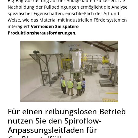
Big-Bag-Ausrüstung auf der Anlage laufen zu lassen. Die
Das Material wird in einem speziellen Trichter
Nachbildung der Füllbedingungen ermöglicht die Analyse
abgemessen und gewogen, bevor es schnell in
spezifischer Eigenschaften, einschließlich der Art und
den Beutel überführt wird.
Weise, wie das Material mit industriellen Fördersystemen
interagiert
Vermeiden Sie spätere
Produktionsherausforderungen
.
Für einen reibungslosen Betrieb
nutzen Sie den Spiroflow-
Anpassungsleitfaden für