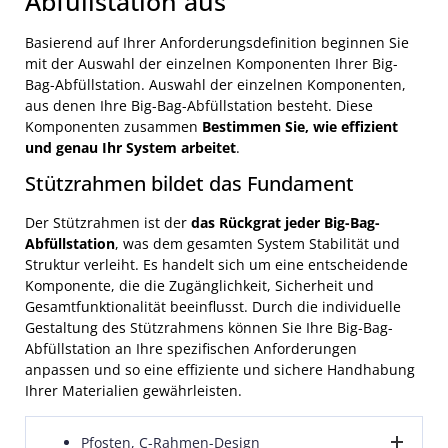
Abfüllstation aus
Arbeitszyklen eingehalten werden können
ohne die
können sogar zwei Säcke übereinander im Füller
Ausrüstung zu beschädigen oder Sicherheitsrisiken
stapeln. Das
reduziert den Aufwand für den
Basierend auf Ihrer Anforderungsdefinition beginnen Sie
für die Bediener mit sich zu bringen.
Staplertransport
und Zeitaufwand für den Aufbau
mit der Auswahl der einzelnen Komponenten Ihrer Big-
eines Doppelstapels. Sicherheitshinweis: Big-Bags
Bag-Abfüllstation. Auswahl der einzelnen Komponenten,
sollten niemals ohne die Unterstützung des Big-Bag-
aus denen Ihre Big-Bag-Abfüllstation besteht. Diese
Herstellers und der Big-Bag-Ausrüstung gestapelt
Komponenten zusammen
Bestimmen Sie, wie effizient
werden. Beim Stapeln von Schüttgutsäcken ist eine
und genau Ihr System arbeitet
.
maximale Verdichtung erforderlich. Tests vor der
Stützrahmen bildet das Fundament
Systemimplementierung sind entscheidend, um einen
sicheren Betrieb zu gewährleisten.
Der Stützrahmen ist der
das Rückgrat jeder Big-Bag-
Abfüllstation
, was dem gesamten System Stabilität und
Struktur verleiht. Es handelt sich um eine entscheidende
Komponente, die die Zugänglichkeit, Sicherheit und
Gesamtfunktionalität beeinflusst. Durch die individuelle
Gestaltung des Stützrahmens können Sie Ihre Big-Bag-
Abfüllstation an Ihre spezifischen Anforderungen
anpassen und so eine effiziente und sichere Handhabung
Ihrer Materialien gewährleisten.
Pfosten, C-Rahmen-Design