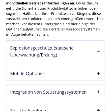
individuellen Betriebsanforderungen an
. Ob es darum
geht, die Sicherheit und Produktivität zu erhöhen oder
sogar die Haltbarkeit Ihrer Produkte zu verlängern, diese
zusätzlichen Funktionen können einen großen Unterschied
machen. Vor diesem Hintergrund sind hier einige der
Optionen aufgeführt, die Hersteller von Fördersystemen
im Auge behalten sollten:
Explosionsgeschützt (statische
Überwachung/Erdung)
Dieser Schritt ist bei explosionsgefährdeten
Mobile Optionen
Anwendungen ein Muss. Wenn in dem Bereich ein
Explosionsrisiko besteht, sind möglicherweise statisch
ableitende oder erdbare Beutel zusammen mit einem
Ziehen Sie mögliche mobile Optionen in Betracht,
erforderlich
geeignetes statisches
Integration von Steuerungssystemen
wenn Sie Ihren Abfüller an verschiedene
Überwachungssystem
.
Abfüllstandorte verlegen müssen. Es sind mobile
Basiseinheiten mit Rädern und zwei starren Rollen
Effiziente und präzise Steuerung
Die Ausstattung
erhältlich.
Zwei schwenkbare, feststellbare Rollen
Stickstoffspülung
Ihrer Big-Bag-Abfüllstation ist entscheidend für die