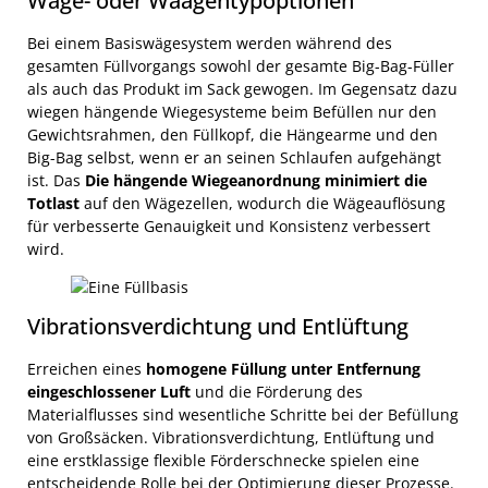
Wäge- oder Waagentypoptionen
verteilt und so dafür sorgt, dass die Beutelecken
Um perfekt gefüllte Beutel zu erhalten, wird ein
ausreichend gefüllt sind. Diese Option ist besonders
Ventilator oder ein Druckluft-Venturi verwendet, um
Bei einem Basiswägesystem werden während des
nützlich in Fällen, in denen der Böschungswinkel des
den Beutel vor dem Befüllen mit Luft (oder Stickstoff)
gesamten Füllvorgangs sowohl der gesamte Big-Bag-Füller
Materials ein vollständiges Ausfüllen der oberen
aufzublasen.
Beseitigung von Stofffalten
und
als auch das Produkt im Sack gewogen. Im Gegensatz dazu
Ecken verhindert
Eine einfache Vibration reicht nicht
sicherzustellen, dass die maximale Kapazität erreicht
wiegen hängende Wiegesysteme beim Befüllen nur den
aus
.
wird.
Gewichtsrahmen, den Füllkopf, die Hängearme und den
Big-Bag selbst, wenn er an seinen Schlaufen aufgehängt
ist. Das
Die hängende Wiegeanordnung minimiert die
Totlast
auf den Wägezellen, wodurch die Wägeauflösung
für verbesserte Genauigkeit und Konsistenz verbessert
wird.
Vibrationsverdichtung und Entlüftung
Erreichen eines
homogene Füllung unter Entfernung
eingeschlossener Luft
und die Förderung des
Materialflusses sind wesentliche Schritte bei der Befüllung
von Großsäcken. Vibrationsverdichtung, Entlüftung und
eine erstklassige flexible Förderschnecke spielen eine
entscheidende Rolle bei der Optimierung dieser Prozesse.