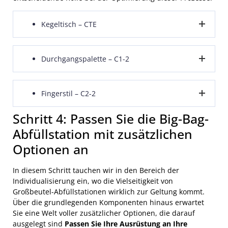
Kegeltisch – CTE
Durch periodisches Absenken des Beutels auf einen
Durchgangspalette – C1-2
vibrierenden Kegeltisch wird Vibrationsenergie direkt
in das Material im Beutel eingeleitet. Der
CTE-
Methode
bietet
maximale Verdichtung
, was
Bei dieser Methode wird Vibrationsenergie effektiv
Fingerstil – C2-2
besonders beim Abfüllen schwer zu entlüftender
durch die Palette und direkt in den Big-Bag
Materialien nützlich ist. Dies liegt daran, dass die
übertragen. Diese Technik beinhaltet
Montage der
Schritt 4: Passen Sie die Big-Bag-
Kegeltischverdichtung jedes Material schneller
Vibrationsausrüstung auf der Palette selbst
Dies
Vibrationsstäbe oder Finger sind
durch das Einfüll-
verdichtet als Durchpalettenfüller, wenn die
ermöglicht eine direktere und kraftvollere
Förderbandsystem angehoben
um eine gründliche
Abfüllstation mit zusätzlichen
Sackfüllrate maximiert werden muss.
Energieübertragung.
Palettenverdichtung der auf einer Palette stehenden
Optionen an
Säcke zu ermöglichen.
In diesem Schritt tauchen wir in den Bereich der
Individualisierung ein, wo die Vielseitigkeit von
Großbeutel-Abfüllstationen wirklich zur Geltung kommt.
Über die grundlegenden Komponenten hinaus erwartet
Sie eine Welt voller zusätzlicher Optionen, die darauf
ausgelegt sind
Passen Sie Ihre Ausrüstung an Ihre